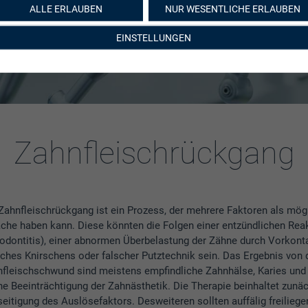
ALLE ERLAUBEN
NUR WESENTLICHE ERLAUBEN
EINSTELLUNGEN
INTRO
PATIENTENFÄLLE
WERDEGANG
KONTAKT
Zahnfleischrückgang
che haben kann. Diese könnten die Folgen einer entzündlichen Rea
odontitis), einer abnormen Überbelastung der Zähne durch Vorkont
iches Knirschens oder falscher Putztechnik sein. Das Ergebnis von
fleischschwund sind meistens empfindliche Zahnhälse, Karies und
he Beeinträchtigung der Zahnästhetik. Die Therapie beinhaltet zunäc
eitigung des Auslösefaktors. Desweiteren sollten auffälig freilieg