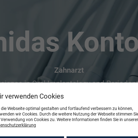
nidas Kont
cience in Oral Implantology and Periodon
Spezialist für Prothetik (DGPro & EPA)
ir verwenden Cookies
die Webseite optimal gestalten und fortlaufend verbessern zu können,
wenden wir Cookies. Durch die weitere Nutzung der Webseite stimmen Si
il die Facharzterkenntnis den Genuss un
 Verwendung von Cookies zu. Weitere Informationen finden Sie in unsere
enschutzerklärung
Qualitat in unseremLebensicherstellt “