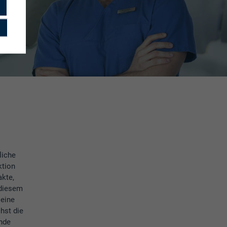
ktion
akte,
 diesem
 eine
hst die
ende