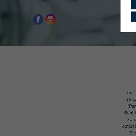
Der Zahnfleischrückgang ist ein Prozess, der mehrere Faktoren als mögliche
Ursa
(Par
nächtl
Zahn
optisc
Bes